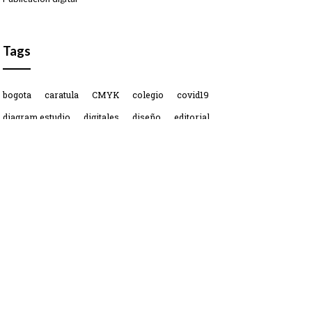
Tags
bogota
caratula
CMYK
colegio
covid19
diagram estudio
digitales
diseño
editorial
empresas
filosofía
guía
humanismo
impresión
industria
libros
módulos
pedagogía
QR
Medios de pago