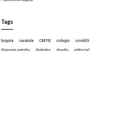
Tags
bogota
caratula
CMYK
colegio
covid19
diagram estudio
digitales
diseño
editorial
empresas
filosofía
guía
humanismo
impresión
industria
libros
módulos
pedagogía
QR
Medios de pago