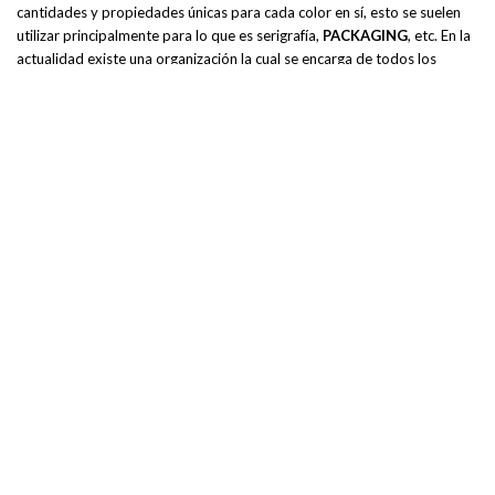
cantidades y propiedades únicas para cada color en sí, esto se suelen
utilizar principalmente para lo que es serigrafía,
PACKAGING
, etc. En la
actualidad existe una organización la cual se encarga de todos los
asuntos relacionados con estos colores. Una de las principales es la
corporación Pantone que a través de varios años ha identificado los
colores y separado de tal manera que a nivel global, ha creado un
sistema y los colores específicos son reconocibles en cualquier parte del
mundo. Cada año se suele elegir dentro de esta, un color para el año
como tendencia.
Co
Publicidad impresa para colegios.
ncl
usi
ón
Hemos pasado de diferentes temas, desde las elecciones de color,