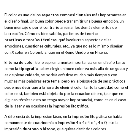
El color es uno de los
aspectos composicionales
más importantes en
el diseño final. Un buen color puede transmitir una buena emoción, un
buen mensaje o por el contrario arruinar los demás elementos de
la creación. Cómo es bien sabido, partimos de
teorías
practicas o teorías técnicas,
qué involucran aspectos de las
emociones, cuestiones culturales, etc., ya que no es lo mismo diseñar
con X color en Colombia, que en el Reino Unido o en Nigeria.
El
tema de color
tiene supremamente importancia en un diseño tanto
como la
tipografía
, saber elegir un buen color va más allá de un gusto y
es de pleno cuidado, se podría enfatizar mucho más tiempo y con
muchas más palabras este tema, pero en la búsqueda de ser prácticos
podemos decir que a la hora de elegir el color tanto la cantidad como el
color en sí, también está objetado por la ecuación dinero, (aunque en
algunas técnicas esto no tenga mayor importancia), como es en el caso
de la láser y en ocasiones la impresión litográfica.
A diferencia de la impresión láser, en la impresión litográfica se habla
comúnmente de cuatrinomia o impresión 4 x 4x 4 x 1, 4 x 0, etc, la
impresión
duotono o bitono
, qué quiere decir dos colores