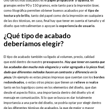
Uno de los más utilizados es el
papel propalcote y opalina
, en
gramajes entre 90 y 150 gramos, este tanto para la impresión láser,
como litográfica permiten obtener buenos acabados por el
tipo de
textura y/o brillo
, tanto del papel como de la impresión en cualquiera
de las dos técnicas, en caso, final hay que tener en cuenta el tamaño y el
diseño que retroalimentan o apoyan la
experiencia de usuario
.
¿Qué tipo de acabado
deberíamos elegir?
El tipo de acabado también va ligado al volumen, precio, calidad
que esté dentro de nuestro
presupuesto
.
Hay que tener en cuenta que
los acabados dan mucha más elegancia y valor agregado a la pieza final,
dado que diferentes métodos hacen un contraste y diferencia en la
pieza.
Un ejemplo es estas piezas impresas que cuentan con los
bordes
redondeados
, o estas otras piezas que tienen un
relieve o realce
tanto en los logotipos como en los elementos del diseño, que dan
desde el aspecto físico, una importancia dentro del diseño y/o el
mensaje en comunicación. Si lo que se busca es dar totalmente
importancia a una parte del diseño, se podría optar por elegir dentro
de las diferentes técnicas de acabados, la que de mejor o mayor